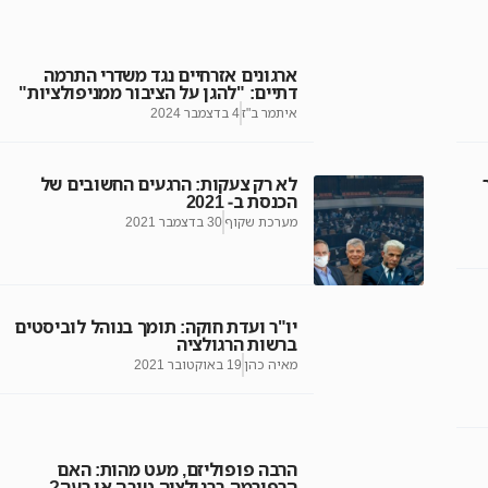
ארגונים אזרחיים נגד משדרי התרמה
דתיים: "להגן על הציבור ממניפולציות"
איתמר ב"ז
4 בדצמבר 2024
לא רק צעקות: הרגעים החשובים של
הכנסת ב- 2021
מערכת שקוף
30 בדצמבר 2021
יו"ר ועדת חוקה: תומך בנוהל לוביסטים
ברשות הרגולציה
מאיה כהן
19 באוקטובר 2021
הרבה פופוליזם, מעט מהות: האם
הרפורמה ברגולציה טובה או רעה?