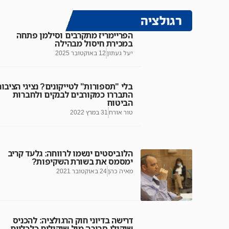
רגולציה
הפריימריז מתקרבים וסילמן פתחה
במכירת חיסול מבהילה
יעל געתון
12 באוקטובר 2025
בלי "תספורות" לטייקונים? נציגי הציבור
התבררו כמקורבים לבנקים ולחברות
הביטוח
טור אורח
31 במרץ 2022
הלוביסטים ינשמו לרווחה: גלעד קריב
ימסמס את בשורת השקיפות?
מאיה כהן
24 באוקטובר 2021
דרישה בדיוני חוק הרגולציה: להכניס
שיקולי סביבה מול שיקולים כלכליים