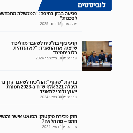
לוביסטים
פגיעה בבזן בחיפה: "הממשלה מתכחשת
לסכנות"
יעל געתון
15 ביוני 2025
קרעי נזף בח"כית לשעבר מהליכוד
שייצגה את התאגיד: "לא הזדהית
כלוביסטית"
שבי גטניו
18 בדצמבר 2024
בדיקת "שקוף": הח"כית לשעבר קרן בר
קיבלה 321 אלף ש"ח ב-2023 תמורת
ייעוץ ולובי לתאגיד
שבי גטניו
30 במאי 2024
חוק מכירת טיקטוק: הסנאט אישר והנשי
חתם – מה הלאה?
שבי גטניו
1 במאי 2024