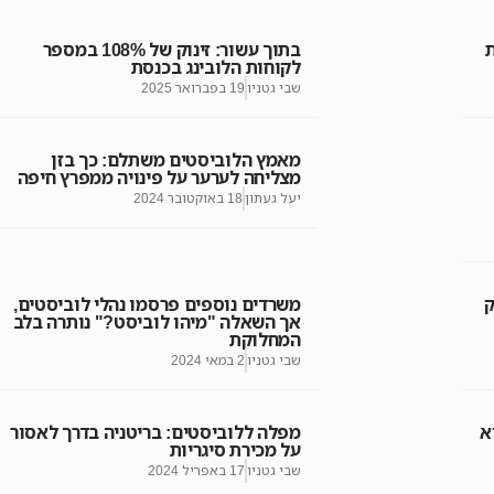
בתוך עשור: זינוק של 108% במספר
לקוחות הלובינג בכנסת
שבי גטניו
19 בפברואר 2025
מאמץ הלוביסטים משתלם: כך בזן
מצליחה לערער על פינויה ממפרץ חיפה
יעל געתון
18 באוקטובר 2024
ק
משרדים נוספים פרסמו נהלי לוביסטים,
אך השאלה "מיהו לוביסט?" נותרה בלב
המחלוקת
שבי גטניו
2 במאי 2024
א
מפלה ללוביסטים: בריטניה בדרך לאסור
על מכירת סיגריות
שבי גטניו
17 באפריל 2024