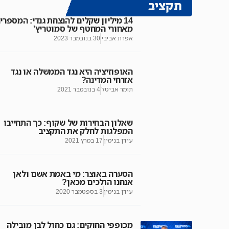
תקציב
14 מיליון שקלים להנצחת גנדי: המספרי
מאחורי המחטף של סמוטריץ'
אפרת אביבי
30 בנובמבר 2023
האופוזיציה היא נגד הממשלה או נגד
אזרחי המדינה?
תומר אביטל
4 בנובמבר 2021
שאלון הבחירות של שקוף: כך התחייבו
המפלגות לחלק את התקציב
עידן בנימין
17 במרץ 2021
הסערה באוצר: מי באמת אשם ולאן
אנחנו הולכים מכאן?
עידן בנימין
3 בספטמבר 2020
מכופפי החוקים: גם כחול לבן מובילה