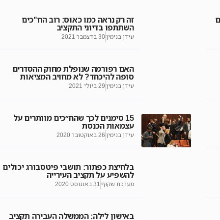
ם
זה רק נראה כמו כאוס: רוב הח"כים
השתתפו בדיוני התקציב
עידן בנימין
30 בדצמבר 2021
האם רפורמה שנופלת מחוק ההסדרים
סופה להיכחד? לא מחויב המציאות
עידן בנימין
29 ביולי 2021
15 סימנים לכך שהח״כים מוותרים על
עצמאות הכנסת
עידן בנימין
26 באוקטובר 2020
בלחיצת כפתור: תושבי פיטסבורג יכולים
להשפיע על תקציב העירייה
מערכת שקוף
31 באוגוסט 2020
באישון לילה: הממשלה העבירה תקציב