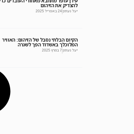
עידן עופר מתחבא מאחורי העובדים כדי
להצדיק את הזיהום
יעל געתון
24 באפריל 2025
הקיום הבלתי נסבל של הזיהום: האוויר
המלוכלך באשדוד הפך לשגרה
יעל געתון
7 במרץ 2025