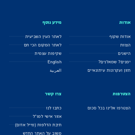
אודות
מידע נוסף
אודות שקוף
לאתר העין השביעית
הצוות
לאתר המקום הכי חם
הישגים
שקיפות עצמית
ימנים? שמאלנים?
English
חזון ועקרונות עיתונאיים
العربية
הצטרפות
צרו קשר
הצטרפו אלינו בכל סכום
כתבו לנו
אזור אישי למו"ל
תיבת הדלפות (מייל אדום)
משוב על האתר החדש