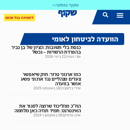
שקוף בפסקה
לתמיכה בכל סכום
הוועדה לביטחון לאומי
כנסת בלי תשובות: הציון של בן גביר
בהפרדת הרשויות – נכשל
שבי גטניו
21 ביוני 2026
כמו ארגוני טרור: חוק שיאפשר
צעדים מנהליים נגד ארגוני פשע
אושר בוועדה
שירי בלומברג
18 באוגוסט 2025
הח"כ מהליכוד שרוצה לסגור את
האינטרנט: תמיד תהיה כאן מלחמה
אורן פרסיקו
28 באוקטובר 2024