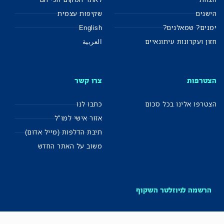
הישגים
שקיפות עצמית
ימנים? שמאלנים?
English
חזון ועקרונות עיתונאיים
العربية
הצטרפות
צרו קשר
הצטרפו אלינו בכל סכום
כתבו לנו
אזור אישי למו"ל
תיבת הדלפות (מייל אדום)
משוב על האתר החדש
הרשמה לניוזלטר השקוף
מייל שבועי ישירות לתיבה – עם כל החשיפות, התחקירים