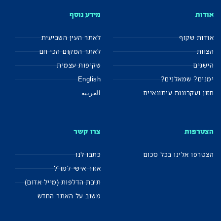
אודות
מידע נוסף
אודות שקוף
לאתר העין השביעית
הצוות
לאתר המקום הכי חם
הישגים
שקיפות עצמית
ימנים? שמאלנים?
English
חזון ועקרונות עיתונאיים
العربية
הצטרפות
צרו קשר
הצטרפו אלינו בכל סכום
כתבו לנו
אזור אישי למו"ל
תיבת הדלפות (מייל אדום)
משוב על האתר החדש