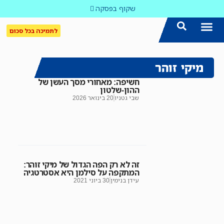
שקוף בפסקה
לתמיכה בכל סכום
הצטרפו אלינו!
נושאים חמים
עדכון שבועי במייל
לאתר המקום הכי חם
כל הכתבות ב'שקוף'
לאתר העין השביעית
סיירת השקיפות
מיקי זוהר
חשיפה: מאחורי מסך העשן של
ההון-שלטון
שבי גטניו
20 בינואר 2026
זה לא רק הפה הגדול של מיקי זוהר:
המתקפה על סילמן היא אסטרטגיה
עידן בנימין
30 ביוני 2021