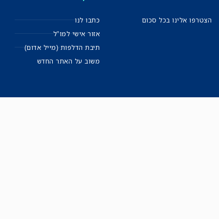
הצטרפו אלינו בכל סכום
כתבו לנו
אזור אישי למו"ל
תיבת הדלפות (מייל אדום)
משוב על האתר החדש
הרשמה לניוזלטר השקוף
מייל שבועי ישירות לתיבה – עם כל החשיפות, התחקירים
והפרסומים שלנו.
רישמו אותי!
לכל הניוזלטרים