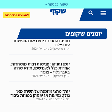
שקוף בפסקה
לתמיכה בכל סכום
יומנים שקופים
נתניהו הסתיר ביומנו את הפגישות
עם פילבר
אורן פרסיקו
24 באפריל 2024
יומן נתניהו: פגישות רבות מושחרות,
אחרות כלל לא נרשמו, מידע שהיה
בעבר גלוי – צונזר
אורן פרסיקו
18 באפריל 2024
יותר מחצי מיומנה של השרה מאי
גולן: נסיעות או עיסוק בפניות ציבור
שבי גטניו
15 בינואר 2024