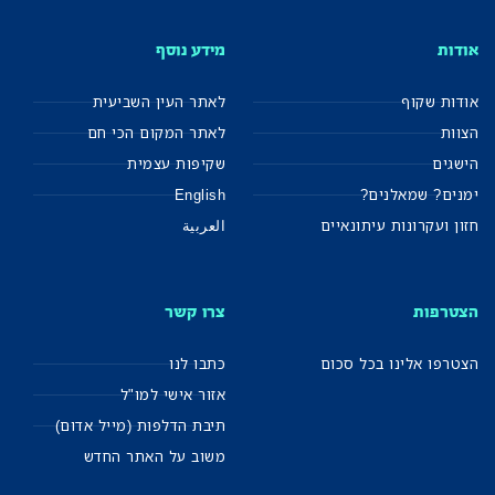
אודות
מידע נוסף
אודות שקוף
לאתר העין השביעית
הצוות
לאתר המקום הכי חם
הישגים
שקיפות עצמית
ימנים? שמאלנים?
English
חזון ועקרונות עיתונאיים
العربية
הצטרפות
צרו קשר
הצטרפו אלינו בכל סכום
כתבו לנו
אזור אישי למו"ל
תיבת הדלפות (מייל אדום)
משוב על האתר החדש