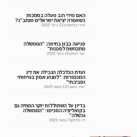
האם מירי רגב פעלה בסמכות
כשאסרה יציאת ישראלים מנתב"ג?
שירי בלומברג
22 ביוני 2025
פגיעה בבזן בחיפה: "הממשלה
מתכחשת לסכנות"
יעל געתון
15 ביוני 2025
ועדת הכלכלה הגבילה את דיג
המכמורות: "למנוע אסון בטיחותי
וסביבתי"
יאיר טאובר
13 במאי 2025
בדיון על השתוללות יוקר המחיה גם
בקואליציה הסכימו: "הממשלה
נכשלה"
זיו פלדמן
7 במאי 2025