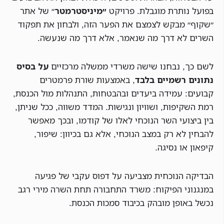
בפועל נותרת מוגבלת. פרויקט
״מיניסטרמטר
״ של אתר
״שקוף״ מבקש לצמצם את הפער הזה, ולבחון את תפקוד
השרים לא דרך מה שנאמר, אלא דרך מה שנעשה.
לשם כך, נבחנו שישה משרדי ממשלה מרכזיים
על בסיס
נתונים רשמיים בלבד
, באמצעות שורת פרמטרים
קבועים: עמידה ביעדים ובהבטחות, התנהלות מול הכנסת,
רמת השקיפות, ושוויון ונגישות. המדד משווה, ככל שניתן,
בין ביצועי השר הנוכחי לאלו של קודמו, ובכך מאפשר
להבחין לא רק במצב הנוכחי, אלא גם בכיוון: שיפור,
קיפאון או נסיגה.
הבדיקה הנוכחית מצביעה על דפוס עקבי של פגיעה
במנגנוני הפיקוח: משרד התחבורה תחת השרה מירי רגב
נכשל באופן מובהק בכיבוד סמכות הכנסת.