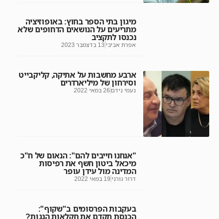
מיגון בתי הספר בחוץ: באופוזיציה
מתריעים על הנושאים הדחופים שלא
נכנסו לתקציב
אפרת אביבי
13 בדצמבר 2023
ארבע מחשבות על אתיקה, קליקבייט
וסירחון של מיליארדרים
נעמי נידם
26 במאי 2022
"אנחנו חייבים להם": הנאום של ח"כ
מיכאל ביטון חשף את רפיסות
המדינה מול עידן עופר
דרור גורני
19 במאי 2022
בעקבות הפרסומים ב"שקוף":
הכנסת תקדם את חקלאות הגגות?