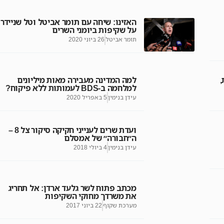
האזינו: שיחה עם תומר אביטל וטל שניידר
על שקיפות ביומני השרים
תומר אביטל
26 ביוני 2020
ונות,
למה המדינה מעבירה מאות מיליונים
למלחמה ב-BDS לעמותות ללא פיקוח?
עידן בנימין
5 באפריל 2020
ועדת שרים לענייני חקיקה סיקור צל 8 –
ה״חבורה״ של אמסלם
עידן בנימין
4 ביולי 2018
מכתב פתוח לשר גלעד ארדן: אל תחריג
את משרדך מחוקי השקיפות
מערכת שקוף
22 ביוני 2017