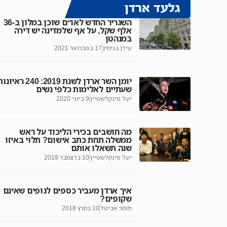
גלעד ארדן
השגריר החדש לאו״ם שוכן במלון ב-36
אלף שקל, על אף שלמדינה יש דירה
במנהטן
עידן בנימין
17 בפברואר 2021
יומן השר ארדן לשנת 2019: 240 ראי
שעתיים לאלימות כלפי נשים
יעל פינקלשטיין
9 ביוני 2020
מה חושבים בכירי הליכוד על ראש
ממשלה תחת כתב אישום? תלוי באיזו
שנה תשאלו אותם
יעל פינקלשטיין
10 בדצמבר 2019
איך ארדן מעביר כספים לגופים שאינם
שקופים?
תומר אביטל
10 במרץ 2018