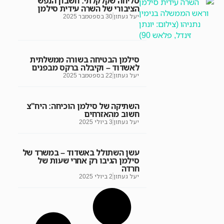
סליחה שקלקלתי: חשבון הנפש
הציבורי של השרה עידית סילמן
יעל געתון
30 בספטמבר 2025
סילמן הבטיחה בשורה ממשלתית
לאשדוד – וקיבלה ברקס מבפנים
יעל געתון
22 בספטמבר 2025
השתיקה של סילמן הוכיחה: היח"צ
חשוב מהאזרחים
יעל געתון
3 ביולי 2025
עשן השתולל באשדוד – במשרד של
סילמן הגיבו רק אחרי שעות של
חרדה
יעל געתון
2 ביולי 2025