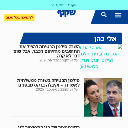
שקוף בפסקה
לתמיכה בכל סכום
אלי כהן
השרה סילמן הבטיחה להציל את
התושבים מהזיהום הכבד, אבל שום
דבר לא קרה
יעל געתון
9 בפברואר 2026
סילמן הבטיחה בשורה ממשלתית
לאשדוד – וקיבלה ברקס מבפנים
יעל געתון
22 בספטמבר 2025
הקונספציה של בזן התפוצצה לנו