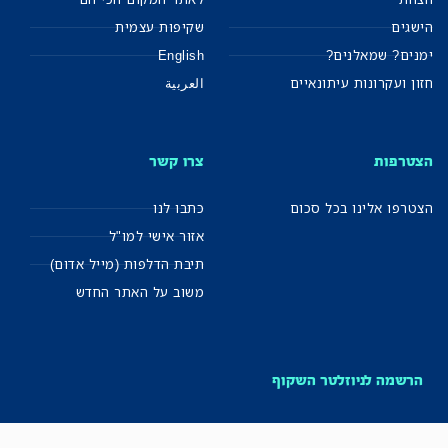
הישגים
שקיפות עצמית
ימנים? שמאלנים?
English
חזון ועקרונות עיתונאיים
العربية
הצטרפות
צרו קשר
הצטרפו אלינו בכל סכום
כתבו לנו
אזור אישי למו"ל
תיבת הדלפות (מייל אדום)
משוב על האתר החדש
הרשמה לניוזלטר השקוף
מייל שבועי ישירות לתיבה – עם כל החשיפות, התחקירים