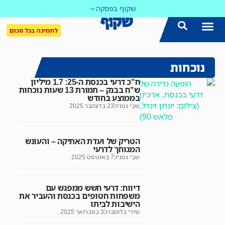
שקוף בפסקה
לתמיכה בכל סכום
נוכחות
ח"כ דרעי בכנסת ה-25: 1.7 מיליון
ש"ח בבנק – תמורת 13 שעות נוכחות
בממוצע בחודש
שבי גטניו
23 בדצמבר 2025
הטריק של ועדת האתיקה – והעונש
המגוחך לדרעי
שבי גטניו
7 באוגוסט 2025
דיווח: דרעי חשש ממפגש עם
משפחות חטופים בכנסת והעביר את
הישיבות לביתו
שירי בלומברג
3 בפברואר 2025