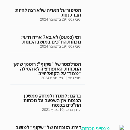
הסיפור על האריה שלא רצה להיות
חבר כנסת
שבי גטניו
29 בדצמבר 2024
ומי (כמעט) לא בא? אריה דרעי:
נוכחות הח"כים במושב הכנסת
שבי גטניו
19 בדצמבר 2024
הפרלמטר של "שקוף": רוטמן שיאן
הנוכחות, האופוזיציה לא הטילה
"מצור" על הקואליציה
שבי גטניו
1 באוגוסט 2024
בדקנו: למגדר ולמרחק ממשכן
הכנסת אין השפעה על נוכחות
הח"כים בכנסת
עידן בנימין
10 במרץ 2021
דירוג הנוכחות של "שקוף" למושב