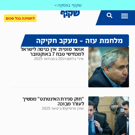
שקוף בפסקה
לתמיכה בכל סכום
הצטרפו אלינו!
נושאים חמים
עדכון שבועי במייל
לאתר המקום הכי חם
כל הכתבות ב'שקוף'
לאתר העין השביעית
סיירת השקיפות
מלחמת עזה – מעקב חקיקה
אושר סופית: אין כניסה לישראל
למכחישי טבח 7 באוקטובר
שירי בלומברג
20 בפברואר 2025
"חוק סגירת האינטרנט" ממשיך
לעורר מבוכה
אורן פרסיקו
9 בינואר 2025