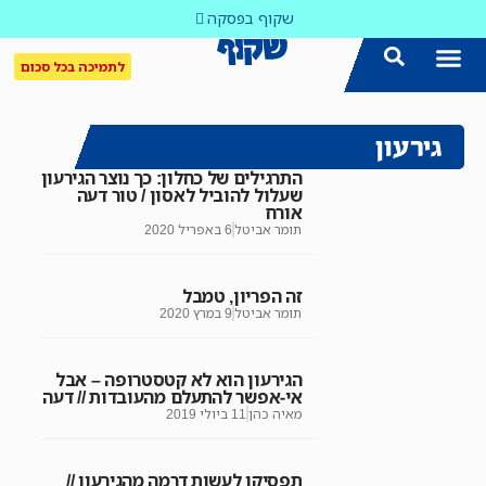
שקוף בפסקה
לתמיכה בכל סכום
הצטרפו אלינו!
נושאים חמים
עדכון שבועי במייל
לאתר המקום הכי חם
כל הכתבות ב'שקוף'
לאתר העין השביעית
סיירת השקיפות
גירעון
התרגילים של כחלון: כך נוצר הגירעון
שעלול להוביל לאסון / טור דעה
אורח
תומר אביטל
6 באפריל 2020
זה הפריון, טמבל
תומר אביטל
9 במרץ 2020
הגירעון הוא לא קטסטרופה – אבל
אי-אפשר להתעלם מהעובדות // דעה
מאיה כהן
11 ביולי 2019
תפסיקו לעשות דרמה מהגירעון //