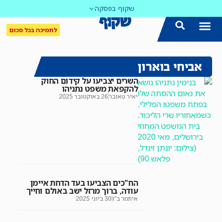
שקוף בפסקה
לתמיכה בכל סכום
הצטרפו אלינו!
נושאים חמים
עדכון שבועי במייל
לאתר המקום הכי חם
כל הכתבות ב'שקוף'
לאתר העין השביעית
סיירת השקיפות
אביחי בוארון
השרים יצביעו על קידום החוק
להקפאת משפט נתניהו
יאיר טאובר
26 באוקטובר 2025
הח"כים הצביעו בעד הדחת איימן
עודה, ברוך מרזל ישב באולם וחייך
איתמר ב"ז
30 ביוני 2025