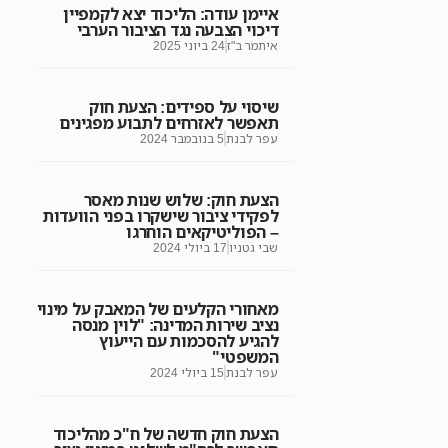
איימן עודה: הליכוד יצא לקמפיין
דיכוי הצבעה נגד הציבור הערבי
איתמר ב"ז
24 ביוני 2025
שיסוי על ספידים: הצעת חוק
תאפשר לאזרחים לתבוע מפגינים
עפר לבנת
5 בנובמבר 2024
הצעת חוק: שלוש שנות מאסר
לפקידי ציבור שישקרו בפני הוועדות
– הפוליטיקאים הוחרגו
שבי גטניו
17 ביולי 2024
מאחורי הקלעים של המאבק על מינוי
נציב שירות המדינה: "לוין מנסה
להגיע להסכמות עם הייעוץ
המשפטי"
עפר לבנת
15 ביולי 2024
הצעת חוק חדשה של ח"כ מהליכוד