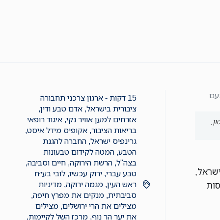
15 דקות - ארגון צרכני תחבורה
ציבורית בישראל
,
אדם טבע ודין
,
אזרחים למען אוויר נקי
,
איגוד רופאי
ון,
בריאות הציבור
,
אקופיס מידל איסט
,
גרינפיס ישראל
,
החברה להגנת
הטבע
,
המטה לקידום טבעונות
בצה"ל
,
הרשת הירוקה
,
חיים וסביבה
,
בישראל,
טבע עברי
,
ירוק עכשיו
,
לובי בע״ח
ראש העין
,
מגמה ירוקה
,
מדיניות
סות
סביבתית
,
מנקים את מפרץ חיפה
,
מצילים את הרי ירושלים
,
מצילים
את יער הר נוף
,
מרכז השל לקיימות
,