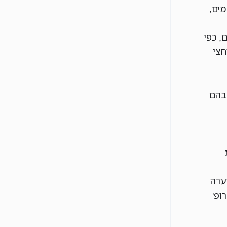
מים,
, כפי
חצי
 בהם
ועדה
ופ'