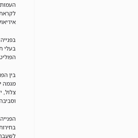
העמותות
לקראת 
אידיאו
בפנייה
בעלי ת
הפוליט
בין הפו
צלול, י
וסביבה
הפנייה
בחירות
לשעבר נ