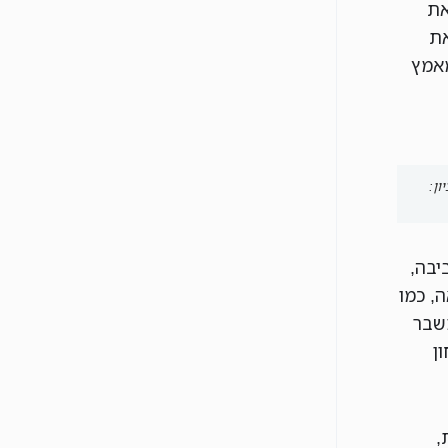
את
את
מאמץ
ון:
יבה,
, כמו
שבר
ן
,