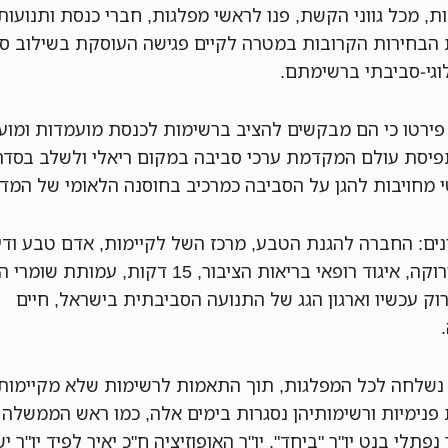
, מכל גווני הקשת, פנו לראשי מפלגות, חברי כנסת ותנועות
הבחירות הקרובות במטרה לקיים פגישה העוסקת בשילוב סד
לוגי-סביבתי ברשימתם.
 פירטו כי הם מבקשים להציב ברשימות לכנסת מועמדות ומוע
פיסת עולם המקדמת ערכי סביבה במקום ריאלי ולשלב בסדר 
י מחויבות להגן על הסביבה כמרכיב בחוסנה הלאומי של המדי
נים: החברה להגנת הטבע, מרכז השל לקיימות, אדם טבע ודין
מגמה ירוקה, איגוד רופאי בריאות הציבור, 15 דקות, עמותת 
רוק עכשיו וארגון הגג של התנועה הסביבתית בישראל, חיים
.
 נשלחה לכל המפלגות, תוך התאמות לרשימות שלא מקיימות
 פנימיות ורשימותיהן נסגרות בימים אלה, כמו ראש הממשלה
פתלי בנט יו"ר "ביחד", יו"ר האופוזיציה ח"כ יאיר לפיד יו"ר יש