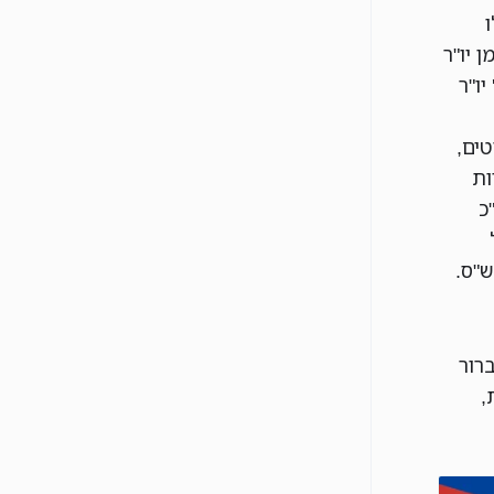
 יו"ר
יו"ר
טים,
ות
כ
ש"ס.
רור
,