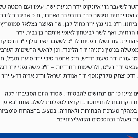
שר לשעבר גדי איזנקוט יו"ר תנועת ישר, עימו ועם המטה שלו
הסביבתית נפגשה כבר בנובמבר האחרון, ח"כ אביגדור ליברמן
יתנו, ח"כ בני גנץ יו"ר כחול לבן, שר האוצר בצלאל סמוטריץ' 
 הדתית, ואף לשר לביטחון לאומי איתמר בן גביר, יו"ר
הודית. עוד נשלחו פניות לח"כ לשעבר יאיר גולן יו"ר הדמוקר
שלה בנימין נתניהו יו"ר הליכוד, וכן לראשי הרשימות הערבי
מן עודה יו"ר סיעת חד"ש, ח"כ אחמד טיבי יו"ר סיעת תע"ל, ח"
באס יו"ר רע"מ, ולרשימות החרדיות – ח"כ משה גפני יו"ר דגל
ח"כ יצחק גולדקנופף יו"ר אגודת ישראל וח"כ אריה דרעי יו"ר 
ם ציינו כי הם "נחושים להבטיח", שסדר היום הסביבתי יזכה
ת הקרובות להתייחסות, וקראו למפלגות לשלב אותו "באופן ב
 במהלך מערכת הבחירות ולאחריה: במצע, בהצהרות פומביות
ת פעולה ובהסכמים הקואליציוניים".