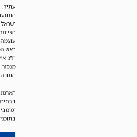
עתיד, ה
התנועה 
ישראל ב
הציונות
עוצמה-י
ראש הממ
ח"כ איי
מנסור ע
התורה, 
הארגוני
בבחירו
ופומבי
בתוכניו