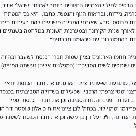
הבסיס למילוי הצרכים החיוניים ביותר לאזרחי ישראל: אוויר, 
נרגיה, ניידות, ובריאות הגוף והנפש", כתבו, "היא גם המפתח
ות מבוססי טבע שאזרחי המדינה משוועים להם בעיתות חירום
 לאורך שנות הקורונה ובמערכות השונות במלחמה בשנתיים ו
ות בהתמודדות עם טראומה חברתית".
ייה חתמו הארגונים בציון שמות חברי הכנסת לשעבר ובהווה
ים שותפים לשיח הסביבתי (המפלגות אליהן נעשתה הפנייה).
, מתנועת יש-עתיד ציינו הארגונים את חברי הכנסת יוראי
צנו ומטי צרפתי-הרכבי, שפעילים בשדולה הסביבתית בכנסת
בוועדת הפנים והגנת הסביבה וכן את חברי הכנסת יסמין
ידמן ומיקי לוי. בכחול-לבן ציינו את ח"כ אלון שוסטר יו"ר ה
 המדינה, ח"כ יעל רון בן משה וכן את חבר הכנסת לשעבר פר
ל.