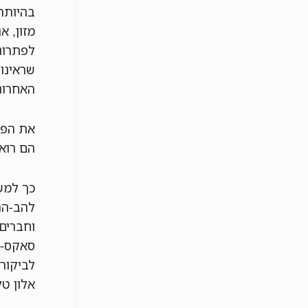
בהיותה 
מזון, א
לפתרונ
שראינו
האחרונ
את הפנ
הם רוא
כך למשל
להב-הר
וחברים 
סאקס-פר
לביקורת
אלון ט