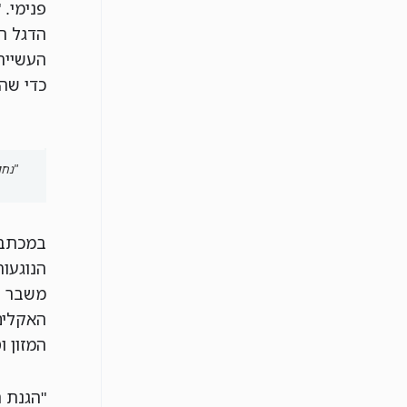
פנימי. 
הדגל ה
העשייה
כדי שהד
"נחו
במכתבם
הנוגעות
משבר ה
האקלים
המזון 
"הגנת 