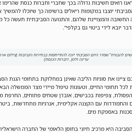
"אנו רואים חשיבות גדולה בכך שחברי וחברות כנסת שהרימו 
סביבתי יוצבו במקומות ריאלים ברשימה כך שיוכלו להמשיך 
 החשובה והמצויינת שלהם, והתנועה הסביבתית תעשה כל 
בר יובא לידי ביטוי גם בקלפי".
שים להבטיח" שסדר היום הסביבתי יזכה להתייחסות בבחירות הקרובות (צילום ארכי
עדינה ולמן, דוברות הכנסת)
 ציינו את סוגיות הליבה שאינן במחלוקת בתחומי הגנת הסב
 לכל תחומי החיים, וטעונות טיפול מיידי מצד הממשלה הבאה
פסולת, צפיפות בכבישים, אובדן שטחים פתוחים, החרפת מ
 והתמודדות עם הקצנה אקלימית, אנרגיות מתחדשות, ביטחו
וסכנות באספקת מים.
הסביבה היא מרכיב חיוני בחוסן הלאומי של החברה הישראלית