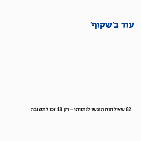
עוד ב'שקוף'
כפי שפרסמנו
ב"שקוף",
82 שאילתות הוגשו לנתניהו – רק 18 זכו לתשובה