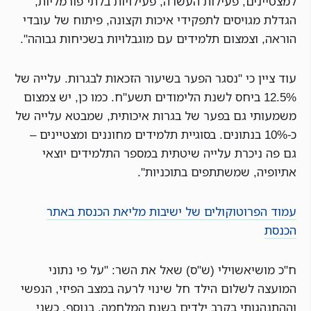
למצטיינים, פעילות העשרה, פעילויות בלתי פורמליות,
הגדלת מגויסים לתפקידי איכות וקצונה, פיתוח של עובדי
הוראה, וצמצום תלמידים עם מוגבלויות בשכיחות גבוהה".
עוד ציין כי "נסגר הפער בשיעור הזכאות לבגרות. עלייה של
12.5% ביחס לשנת הלימודים תשע"ח. כמו כן, יש צמצום
משמעותי גם בפער של בגרות איכותית, שמבטא עלייה של
כ-10% בנתונים. בסוגיית תלמידים מחוננים ומצטיינים –
גם פה ניכרת עלייה שיטתית במספר התלמידים יוצאי
אתיופיה, שמשתתפים בתוכניות".
עמוד הפרוטוקולים של ישיבות מליאת הכנסת באתר
הכנסת
ח"כ מושיאשוילי (ש"ס) שאל את השר: "על פי נתוני
המועצה לשלום הילד חל שינוי לרעה במצב הפיזי, הנפשי
וההתנהגותי בקרב ילדים בשנת המלחמה. בנוסף, כשני