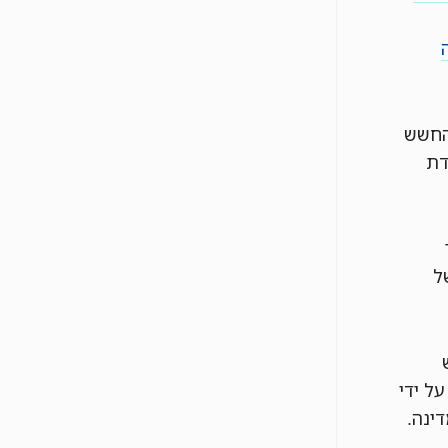
 החשש
דת
ל
ל ידי
ינה.