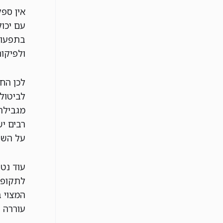
אין ספ
עם יכול
בתפעול
ולפיקו
לכן החל
לביטול
מגבילה
רבים י
על השי
עוד נטע
לתקופו
המצוי 
עוררה ס