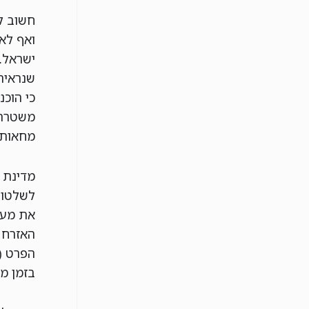
חשוב לז
ואף לא 
ישראל.
כי הוכ
משטרתי
מחאות.
מדינת 
לשלטון
את מער
האזרח 
הפרט (
בזמן מש