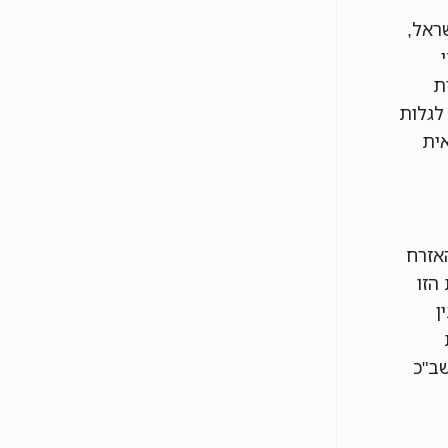
ראל,
ת
, הופתענו לגלות
אית
אזרח
הזו
ן
ב"כ