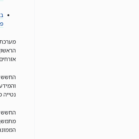
בק
פר
מערכת 
הראשון
אזרחים 
החשש ה
והמידע
נטייה מ
החשש ה
מתמשך ל
הממונה