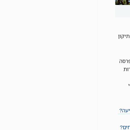
יקון
פרסה
ות
יעה?
ים?