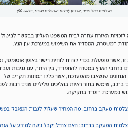
מצלמות בתל אביב, ארכיון (צילום: אבשלום ששוני, פלאש 90)
 לזכויות האזרח עתרה לבית המשפט העליון בבקשה לביטול ת
ו, אשר מופעלת בכדי לזהות לוחית רישוי באופן אוטומטי, נ
ם ברחבי הארץ במטרה להתמודד, בין היתר, עם גניבות ועביר
 הנתונים שנשאבו מהמערכת, אשר כללו תמונות תקריב של
 ברכב, שימשו בתור ראיות בהליכים פליליים שנים רבות לפני
ש במערכת הוסדר בחקיקה.
למות מעקב ברחוב: מה המחיר שעלול לגבות המאבק בפש
למות המעקב ברחוב: האם צה"ל יקבל גישה למידע על אזרח