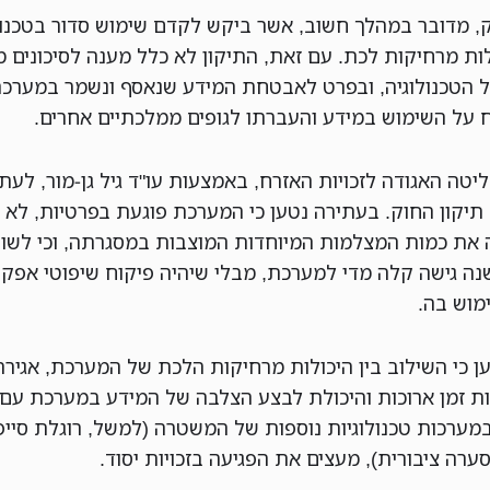
ק, מדובר במהלך חשוב, אשר ביקש לקדם שימוש סדור בטכנול
ות מרחיקות לכת. עם זאת, התיקון לא כלל מענה לסיכונים מ
 הטכנולוגיה, ובפרט לאבטחת המידע שנאסף ונשמר במערכת
ח על השימוש במידע והעברתו לגופים ממלכתיים אחרים.
יטה האגודה לזכויות האזרח, באמצעות עו"ד גיל גן-מור, לעתו
 תיקון החוק. בעתירה נטען כי המערכת פוגעת בפרטיות, לא
 את כמות המצלמות המיוחדות המוצבות במסגרתה, וכי לשו
שנה גישה קלה מדי למערכת, מבלי שיהיה פיקוח שיפוטי אפקט
מוש בה.
ן כי השילוב בין היכולות מרחיקות הלכת של המערכת, אגיר
ת זמן ארוכות והיכולת לבצע הצלבה של המידע במערכת עם 
במערכות טכנולוגיות נוספות של המשטרה (למשל, רוגלת סייפ
ערה ציבורית), מעצים את הפגיעה בזכויות יסוד.