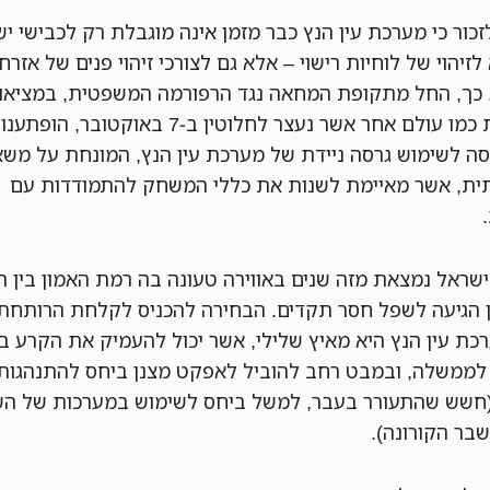
כור כי מערכת עין הנץ כבר מזמן אינה מוגבלת רק לכבישי יש
לזיהוי של לוחיות רישוי – אלא גם לצורכי זיהוי פנים של אזרחי
 כך, החל מתקופת המחאה נגד הרפורמה המשפטית, במציאו
שנראית כמו עולם אחר אשר נעצר לחלוטין ב-7 באוקטובר
נסה לשימוש גרסה ניידת של מערכת עין הנץ, המונחת על מש
ת, אשר מאיימת לשנות את כללי המשחק להתמודדות עם
ישראל נמצאת מזה שנים באווירה טעונה בה רמת האמון בין ה
 הגיעה לשפל חסר תקדים. הבחירה להכניס לקלחת הרותחת 
כת עין הנץ היא מאיץ שלילי, אשר יכול להעמיק את הקרע בי
לממשלה, ובמבט רחב להוביל לאפקט מצנן ביחס להתנהגות
חשש שהתעורר בעבר, למשל ביחס לשימוש במערכות של הש
בר הקורונה).