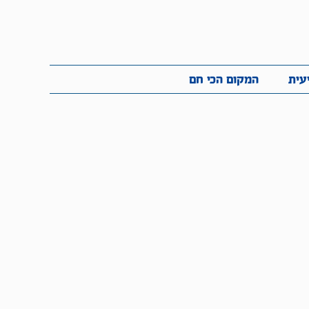
לתמיכה בכל
ית
המקום הכי חם
סכום
עית
המקום הכי חם