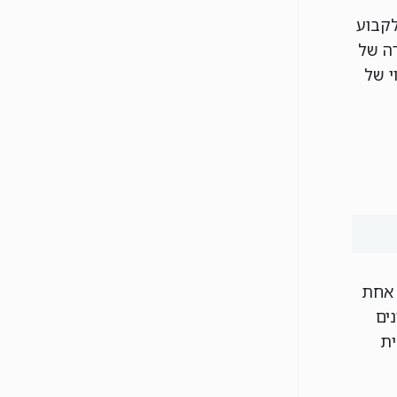
ועד לקבוע
רה של
י של
 אחת
ים
ית