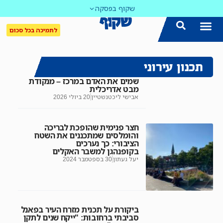
שקוף בפסקה
לתמיכה בכל סכום
תכנון עירוני
שמים את האדם במרכז – מנקודת
מבט אדריכלית
אבישי ליכטנשטיין
20 ביולי 2026
חצר פנימית שהופכת לבריכה
והומלסים שמתכננים את השטח
הציבורי: כך נערכים
בקופנהגן למשבר האקלים
יעל געתון
30 בספטמבר 2024
ביקורת על תכנית מזרח העיר בפאנל
סביבתי ברחובות: "ייקח שנים לתקן