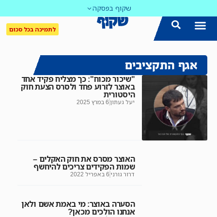
שקוף בפסקה
לתמיכה בכל סכום
אגף התקציבים
"שיכור מכוח": כך מצליח פקיד אחד
באוצר לזרוע פחד ולסרס הצעת חוק
היסטורית
יעל געתון
6 במרץ 2025
האוצר מסרס את חוק האקלים –
שמות הפקידים צריכים להיחשף
דרור גורני
6 באפריל 2022
הסערה באוצר: מי באמת אשם ולאן
אנחנו הולכים מכאן?