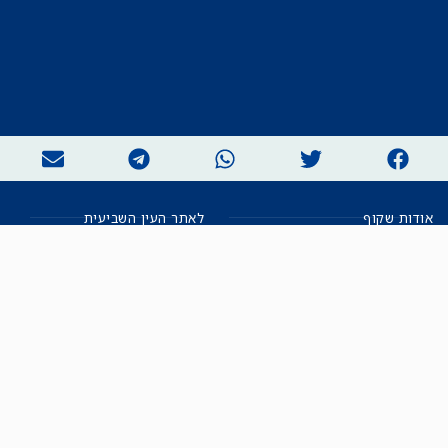
אודות
מידע נוסף
אודות שקוף
לאתר העין השביעית
הצוות
לאתר המקום הכי חם
הישגים
שקיפות עצמית
ימנים? שמאלנים?
English
חזון ועקרונות עיתונאיים
العربية
הצטרפות
צרו קשר