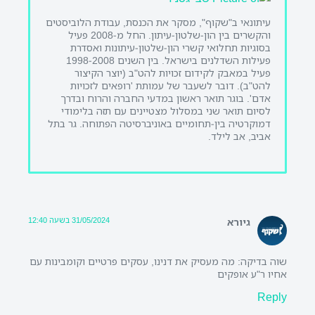
עיתונאי ב"שקוף", מסקר את הכנסת, עבודת הלוביסטים
והקשרים בין הון-שלטון-עיתון. החל מ-2008 פעיל
בסוגיות תחלואי קשרי הון-שלטון-עיתונות ואסדרת
פעילות השדלנים בישראל. בין השנים 1998-2008
פעיל במאבק לקידום זכויות להט"ב (יוצר הקיצור
להט"ב). דובר לשעבר של עמותת 'רופאים לזכויות
אדם'. בוגר תואר ראשון במדעי החברה והרוח ובדרך
לסיום תואר שני במסלול מצטיינים עם תזה בלימודי
דמוקרטיה בין-תחומיים באוניברסיטה הפתוחה. גר בתל
אביב, אב לילד.
31/05/2024 בשעה 12:40
גיורא
שוה בדיקה: מה מעסיק את דנינו, עסקים פרטיים וקומבינות עם
אחיו ר"ע אופקים
Reply