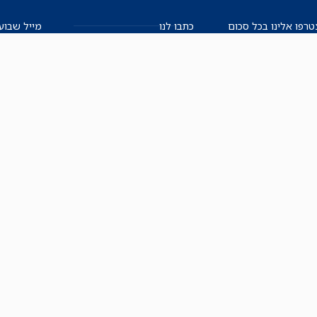
רפו אלינו בכל סכום
כתבו לנו
מייל שבוע
שלנו.
אזור אישי למו"ל
תיבת הדלפות (מייל אדום)
משוב על האתר החדש
תקנון
הצהרת נגישות
מדיניות הפרטיות