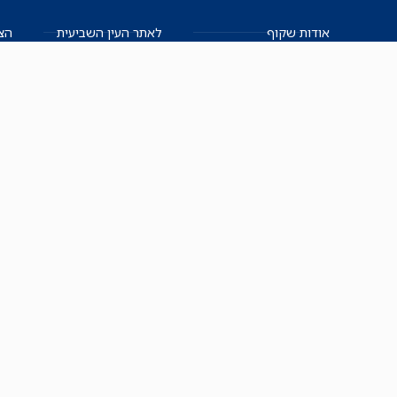
אודות שקוף
לאתר העין השביעית
הצט
הצוות
לאתר המקום הכי חם
הישגים
שקיפות עצמית
ימנים? שמאלנים?
English
חזון ועקרונות עיתונאיים
العربية