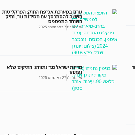
גורם במערכת אכיפת החוק: הפרקליטות
חששה להסתכסך עם חסידות גור, ותיק
השוחד התפספס
איתמר ב"ז
7 בספטמבר 2025
ד
מדינת ישראל נגד נתניהו, התיקים שלא
נפתחו
איתמר ב"ז
27 באוגוסט 2025