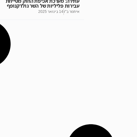
עתירה: מערכת אכיפת החוק מטייחת
עבירות פליליות של השר גולדקנופף
איתמר ב"ז
14 בינואר 2025