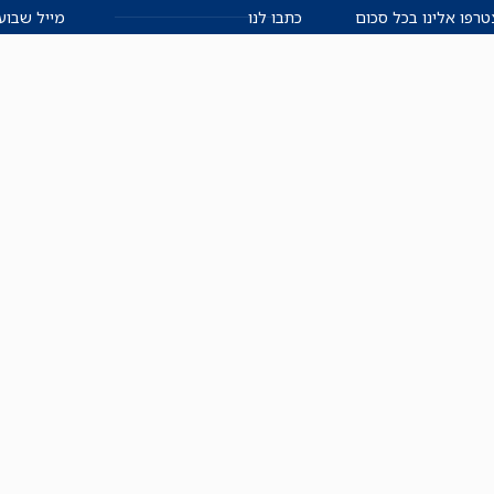
רפו אלינו בכל סכום
כתבו לנו
מייל שבוע
שלנו.
אזור אישי למו"ל
תיבת הדלפות (מייל אדום)
משוב על האתר החדש
תקנון
הצהרת נגישות
מדיניות הפרטיות