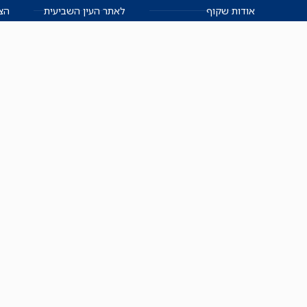
אודות שקוף
לאתר העין השביעית
הצט
הצוות
לאתר המקום הכי חם
הישגים
שקיפות עצמית
ימנים? שמאלנים?
English
חזון ועקרונות עיתונאיים
العربية