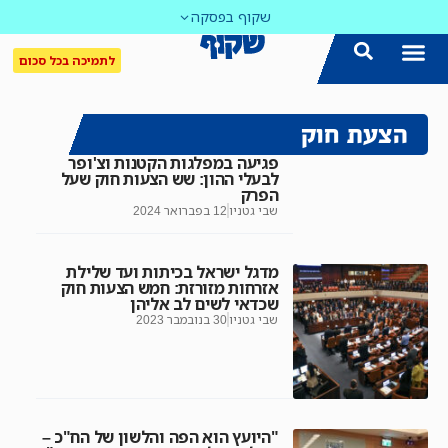
שקוף בפסקה
לתמיכה בכל סכום
הצעת חוק
פגיעה במפלגות הקטנות וצ'ופר
לבעלי ההון: שש הצעות חוק שעל
הפרק
שבי גטניו
12 בפברואר 2024
מדגל ישראל בכיתות ועד שלילת
אזרחות מזורזת: חמש הצעות חוק
שכדאי לשים לב אליהן
שבי גטניו
30 בנובמבר 2023
"היועץ הוא הפה והלשון של הח"כ –