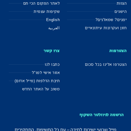
הצוות
לאתר המקום הכי חם
הישגים
שקיפות עצמית
ימנים? שמאלנים?
English
חזון ועקרונות עיתונאיים
العربية
הצטרפות
צרו קשר
הצטרפו אלינו בכל סכום
כתבו לנו
אזור אישי למו"ל
תיבת הדלפות (מייל אדום)
משוב על האתר החדש
הרשמה לניוזלטר השקוף
מייל שבועי ישירות לתיבה – עם כל החשיפות, התחקירים