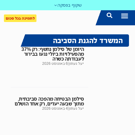
שקוף בפסקה
לתמיכה בכל סכום
הצטרפו אלינו!
נושאים חמים
עדכון שבועי במייל
לאתר המקום הכי חם
כל הכתבות ב'שקוף'
לאתר העין השביעית
סיירת השקיפות
המשרד להגנת הסביבה
היומן של סילמן נחשף: רק 37%
מהפעילויות ביולי נגעו בבירור
לעבודתה כשרה
יעל געתון
6 באוגוסט 2026
סילמן הבטיחה מהפכה סביבתית.
מתוך שבעה יעדים, רק אחד הושלם
יעל געתון
4 באוגוסט 2026