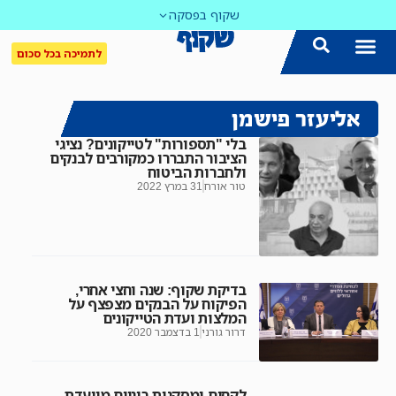
שקוף בפסקה
לתמיכה בכל סכום
אליעזר פישמן
בלי "תספורות" לטייקונים? נציגי
הציבור התבררו כמקורבים לבנקים
ולחברות הביטוח
טור אורח
31 במרץ 2022
בדיקת שקוף: שנה וחצי אחרי,
הפיקוח על הבנקים מצפצף על
המלצות ועדת הטייקונים
דרור גורני
1 בדצמבר 2020
לקחים ומסקנות ביניים מוועדת