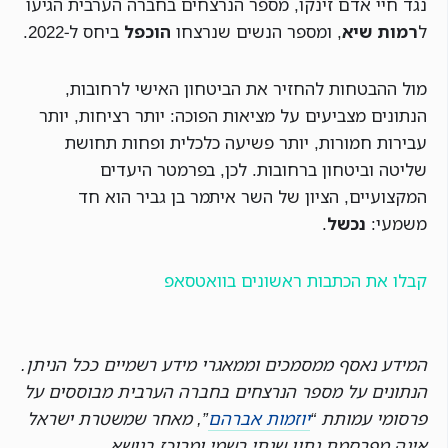
נגד חיי אדם זינקו, מספר הנרצחים בחברה הערבית הגיעו
ל
רמות שיא
, ומספר הנשים שנרצחו
הוכפל
ביחס ל-2022.
מול ההבטחות להחזיר את הביטחון האישי לרחובות,
הנתונים מצביעים על מציאות הפוכה: יותר רציחות, יותר
עבירות חמורות, יותר פשיעה כלכלית ופחות תחושת
שליטה וביטחון ברחובות. לכן, בפרמטר היעדים
המקצועיים, הציון של השר איתמר בן גביר הוא חד
משמעי:
נכשל
.
קבלו את הכתבות ראשונים בוואטסאפ
המידע נאסף ממסמכים וממאגרי מידע רשמיים ככל הניתן.
הנתונים על מספר הנרצחים בחברה הערבית מבוססים על
פרסומי עמותת “
יוזמות אברהם
”, מאחר שמשטרת ישראל
אינה מפרסמת נתון שנתי רשמי ומרוכז בנושא.