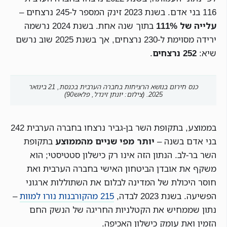
116 בני אדם. בשנת 2023 זינק המספר ל-245 נרצחים –
עלייה של 111%
בתוך שנה אחת. בשנת 2024 נרשמה
ירידה מסוימת ל-230 נרצחים, אך בשנת 2025 שוב נרשם
שיא:
252 נרצחים
.
כנס חירום בנושא הרציחות בחברה הערבית בכנסת, 21 בינואר
2025. (צילום: יונתן זינדל, פלאש90)
בממוצע, בתקופת השר בן-גביר נרצחו בחברה הערבית 242
בני אדם בשנה –
יותר מפי שניים מהממוצע
בתקופת
השר בר-לב. הנתון הזה אינו רק כישלון סטטיסטי; הוא
משקף את אובדן הביטחון האישי בחברה הערבית ואת
חוסר היכולת של המדינה לבלום את השתוללות ארגוני
הפשיעה. בשנת 2023 לבדה,
215 מהקורבנות נורו למוות
–
נתון שממחיש את הקטלניות החריגה של הנשק החם
הזמין ואת עומק כישלון האכיפה.