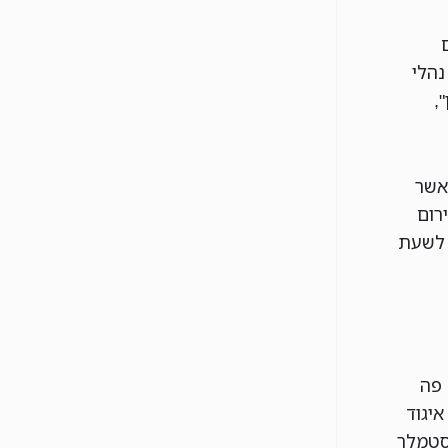
נהלי
,
אשר
רום
 לשעת
 פה
יגוד
 סטמלר