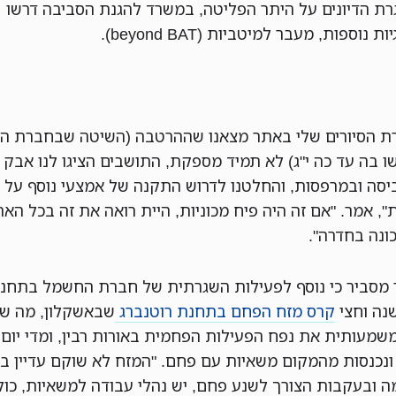
ת הדיונים על היתר הפליטה, במשרד להגנת הסביבה דרשו
ת נוספות, מעבר למיטביות (beyond BAT).
ת הסיורים שלי באתר מצאנו שההרטבה (השיטה שבחברת ה
 בה עד כה י"ג) לא תמיד מספקת, התושבים הציגו לנו אבק 
יסה ובמרפסות, והחלטנו לדרוש התקנה של אמצעי נוסף על
, אמר. "אם זה היה פיח מכוניות, היית רואה את זה בכל האר
ונה בחדרה".
מסביר כי נוסף לפעילות השגרתית של חברת החשמל בתחנה
שנה וחצי
קרס מזח הפחם בתחנת רוטנברג
שבאשקלון, מה שב
משמעותית את נפח הפעילות הפחמית באורות רבין, ומדי יום
 ונכנסות מהמקום משאיות עם פחם. "המזח לא שוקם עדיין ב
 ובעקבות הצורך לשנע פחם, יש נהלי עבודה למשאיות, כול