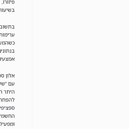
פיזורו,
בשיעור של 90-99% מערמות פחם סטטיות. 
בתשובה
ערימות 
כשהמשק 
בנתונים
אמצעים 
אלון ס
עם "שק
היתר ה
ספציפי
החשמל 
ומפעיל