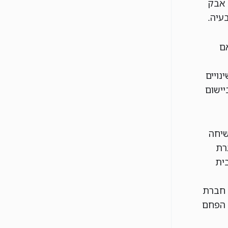
 אבק
ם
נויים
יישום
שיחה
רת
ית
 חברת
 הפחם