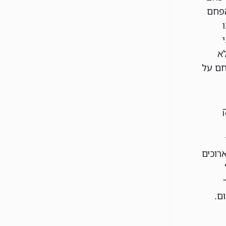
הפחם
י
לא
חם על
רוכים
ום.