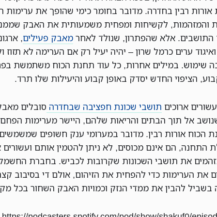
אורות רבין בחדרה. מדובר בחומר כימי שהופך את ערימות 
ת והמזהמות, לקשיחות ומפחית משמעותית את האבק שממנו
 התושבים. אלא שהפתרון, שנולד לאחר
מאבק פעילים
, ארגונ
איגוד ערים כרמל שרון – יהיה יעיל רק אם הערימה לא תזוז ו
ה שימוש. במילים אחרות, כל עוד תחנת הכוח משתמשת בפ
וע, הציפוי החדש יסדק באופן קבוע והיעילות שלו תרד.
שורים ארוכים
תושבי שכונת חפציבה שבחדרה
סובלים מאבק
נושב אל תוך הבתים והריאות שלהם, היישר מערימות הפחם
 הכוח אורות רבין. מדובר במערומי ענק חשופים שמשמשים
 התחנה, הם אינם מכוסים, לא ניתן להטמין אותם ועשורים א
המים את תושבי השכונות שקרובות לכביש. בחברת החשמל
ם את הערימות כדי להפחית את הזיהום, אולם די בסיבוב קצר
 בשביל להבין את ממדי הנזק וכמויות האבק השחור בכל מק
https://podcasters.spotify.com/pod/show/shakuf0/episo