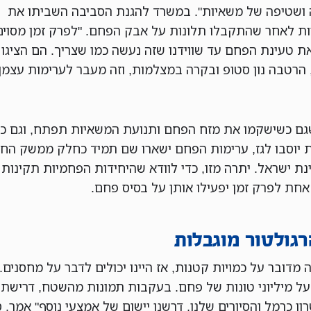
ושטיפה של משאיות". במשרד להגנת הסביבה השביתו את
ת לאחר שהתקבלו תלונות על אבק הפחם. "לפרק זמן מסוים
ת טעינת הפחם עד שווידנו שזה נעשה כמו שצריך. הם הציגו 
 הרטבה נון סטופ ובקרה במצלמות, וזה מעבר לערימות עצמן"
ם כשישקמו את מזח הפחם ותנועת המשאיות תפתח, וגם כ
 יוסבו לגז, ערימות הפחם ישארו שם תמיד כחלק ממשק החי
נת ישראל. יתרה מזו, כדי לוודא שהיחידות הפחמיות תקינות
אחת לפרק זמן יפעילו אותן על בסיס פחם.
רגולטור מוגבלות
 מדובר על כמויות קטנות, אז היינו יכולים לדבר על מחסנים.
על מיליוני טונות של פחם. בעקבות תמונות מהשטח, דרישת א
ון כרמל והסיורים שלנו, דרשנו יישום של אמצעי נוסף" אמר.