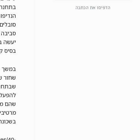
בתחנת 
הדפיסו את הכתבה
הנדיפו
סובלים
סביבה ו
יעשה ב
בסיס קב
במשך ע
שחור ש
שבתחנת
להפעלת
שהם מז
מרטיבי
בשכונה
des/40-