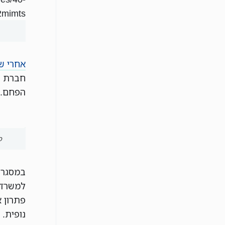
2mimts
אחרי ש
חברת ה
הפחם. 
פ
במסגרת
למשרד 
פתרון א
נופית.