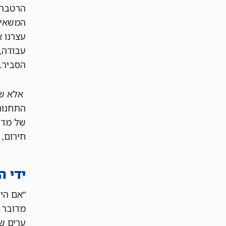
הרטבה 
המשאיו
עצרנו א
עבודה,
הסביר.
אלא שג
התחנות
של מדי
חירום, 
ידי ה
"אם היה
מדובר 
ערים שר