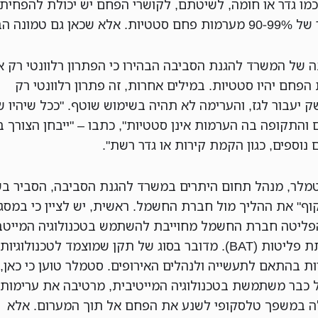
 כמו גדר או חומה, לשיטתם, לקושרי הפחם יש יכולת להפחית
אלא שכאן גם טמונה הבעיה.
 של המשרד להגנת הסביבה הבהירו כי הפתרון רלוונטי רק א
הפחם יהיו סטטיות. במילים אחרות, זה פתרון רלוונטי רק
יעבור לגז, והערימה לא תהיה בשימוש שוטף. "ככל שיהיו שי
 והתקופה בה הערמות אינן סטטיות", כתבו – "ייבחן הצורך ב
נוספים, כגון הקמת קירות או גדר רשת".
טמלר, מנהל תחום היתרים במשרד להגנת הסביבה, הסביר ב
וף" את ההליך מול חברת החשמל. ראשית, יש לציין כי במסג
פליטה חברת החשמל מחוייבת להשתמש בטכנולוגיה המייטב
להפחתת פליטות (BAT). מדובר בסוג של תקן שמוצמד לטכנולוגיות
ות בהתאם לתעשייה ולנהלים האירופים. סטמלר טוען כי כאן,
כבר משתמשת בטכנולוגיה המייטיבית, מרטיבה את ערימות
ה במשפך טלסקופי לשנע את הפחם אל תוך המערום. אלא