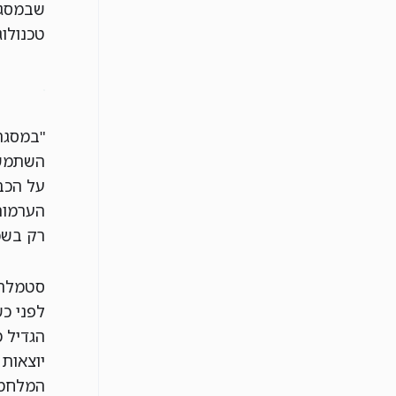
שבמסגר
טכנולוגיו
"במסגר
השתמשו
על הכב
הערמות"
רק בשכ
סטמלר 
לפני כ
הגדיל 
יוצאות
המלחמה