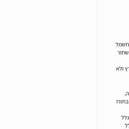
חשמל
שחור
ץ ולא
,
תורו
גלל
ל