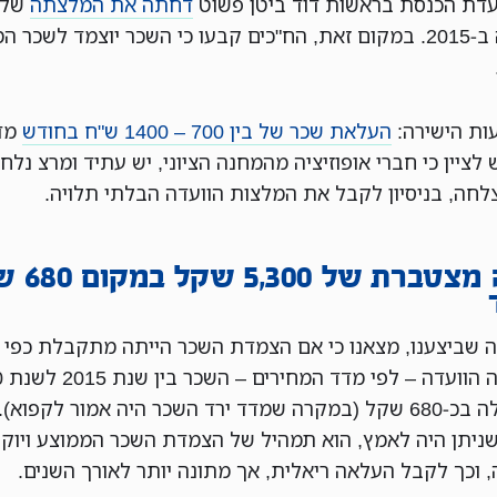
עדת הכנסת בראשות דוד ביטן פשוט
דחתה את המלצתה
של
הוועדה ב-2015. במקום זאת, הח"כים קבעו כי השכר יוצמד לשכר 
ת הישירה:
העלאת שכר של בין 700 – 1400 ש"ח בחודש
מד
 לציין כי חברי אופוזיציה מהמחנה הציוני, יש עתיד ומרצ נלחמ
לחה, בניסיון לקבל את המלצות הוועדה הבלתי תלויה.
עליה מצטברת של
 שביצענו, מצאנו כי אם הצמדת השכר הייתה מתקבלת כפי
שהציע
היה עולה בכ-680 שקל (במקרה שמדד ירד השכר היה אמור לקפוא)
 שניתן היה לאמץ, הוא תמהיל של הצמדת השכר הממוצע ויוקר
 וכך לקבל העלאה ריאלית, אך מתונה יותר לאורך השנים.