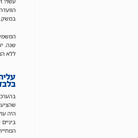
עשו? ו
במשק.
המשמעו
שנה. יש
ללא הצ
בלבד
בהערכה
ביניים
המחייה,