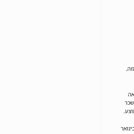
מה,
אה
שק לשכר
 העלאה בינואר