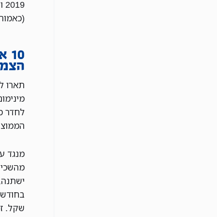
(כאמור,
10
הצמד
תארו ל
לחדר מ
הממוצע יקפו
בחודש,
שקל. ז