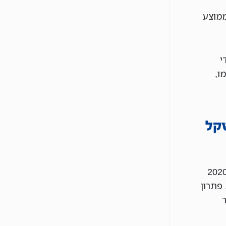
הממוצע
י
ו,
 5,300 שקל במקום 680 שקל
ה הוועדה – לפי מדד המחירים – השכר בין שנת 2015 לשנת 2020
. פתרון