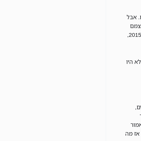
ודעים. אבל
צמם
: השכר היה עולה במצטבר, מאז 2015,
א היו
ם,
מור
אז מה