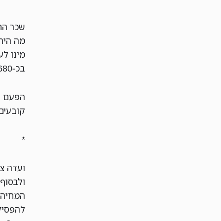
מה היה
מינו ל
בכ-680 שקל בלבד, במקום בכ-5,300 ש"ח.
הפעם ב
קובעים
*
ועדה צ
ולבסוף
המחיה
להפסיק