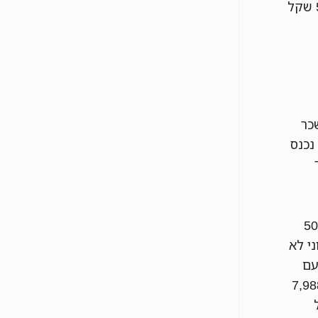
2019 והעלאה נוספת בינואר הקרוב, יעמוד השכר על מעל ל-50,000 שקל
כר
5 שקל. פתאום נכנס
ו שחותך באמצע את מקבלי השכר, 50%
חציוני לא
פעם
מד על 7,988