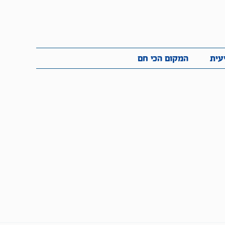
לתמיכה בכל
ית
המקום הכי חם
סכום
עית
המקום הכי חם