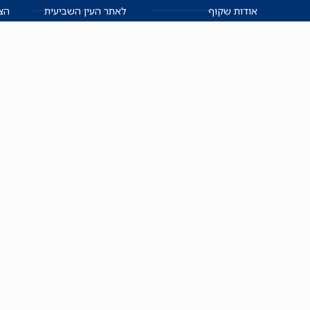
אודות שקוף
לאתר העין השביעית
הצט
הצוות
לאתר המקום הכי חם
הישגים
שקיפות עצמית
ימנים? שמאלנים?
English
חזון ועקרונות עיתונאיים
العربية