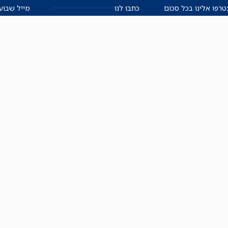
רפו אלינו בכל סכום
כתבו לנו
מייל שבוע
שלנו.
אזור אישי למו"ל
תיבת הדלפות (מייל אדום)
משוב על האתר החדש
תקנון
הצהרת נגישות
מדיניות הפרטיות