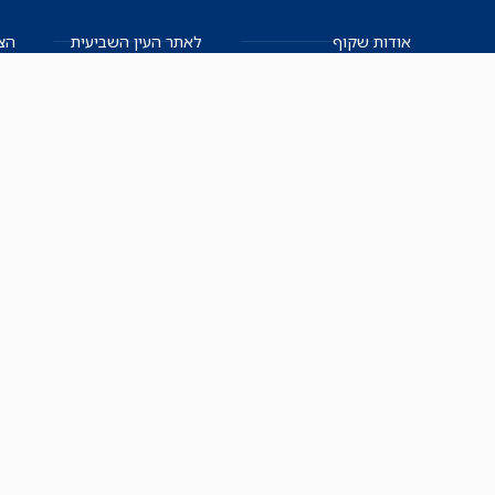
אודות שקוף
לאתר העין השביעית
הצט
הצוות
לאתר המקום הכי חם
הישגים
שקיפות עצמית
ימנים? שמאלנים?
English
חזון ועקרונות עיתונאיים
العربية