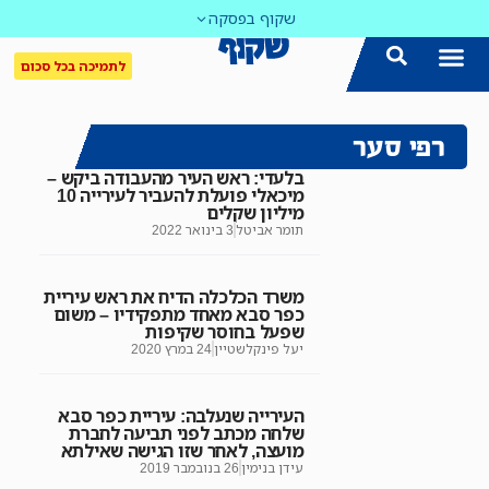
שקוף בפסקה
לתמיכה בכל סכום
רפי סער
בלעדי: ראש העיר מהעבודה ביקש –
מיכאלי פועלת להעביר לעירייה 10
מיליון שקלים
תומר אביטל
3 בינואר 2022
משרד הכלכלה הדיח את ראש עיריית
כפר סבא מאחד מתפקידיו – משום
שפעל בחוסר שקיפות
יעל פינקלשטיין
24 במרץ 2020
העירייה שנעלבה: עיריית כפר סבא
שלחה מכתב לפני תביעה לחברת
מועצה, לאחר שזו הגישה שאילתא
עידן בנימין
26 בנובמבר 2019