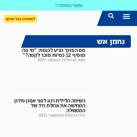
שקוף בפסקה
לתמיכה בכל סכום
הצטרפו אלינו!
נושאים חמים
עדכון שבועי במייל
לאתר המקום הכי חם
כל הכתבות ב'שקוף'
לאתר העין השביעית
סיירת השקיפות
נחמן אש
מס הסוכר הגיע לכנסת: "מי פה
מוסיף 12 כפיות סוכר לקפה?"
תומר אביטל
15 בנובמבר 2021
השיחה הלילית רגע לפני אסון מירון
המחישה את אוזלת היד של
הממשלה
עידן בנימין
2 בספטמבר 2021