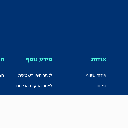
אודות
מידע נוסף
הצ
אודות שקוף
לאתר העין השביעית
הצט
הצוות
לאתר המקום הכי חם
הישגים
שקיפות עצמית
ימנים? שמאלנים?
English
חזון ועקרונות עיתונאיים
العربية