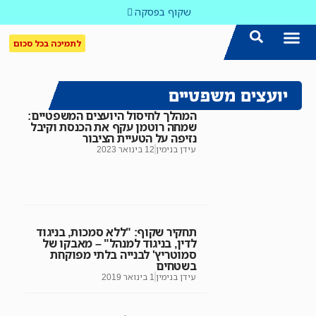
שקוף בפסקה
לתמיכה בכל סכום
הצטרפו אלינו!
נושאים חמים
עדכון שבועי במייל
לאתר המקום הכי חם
כל הכתבות ב'שקוף'
לאתר העין השביעית
סיירת השקיפות
יועצים משפטיים
המהלך לחיסול היועצים המשפטיים:
שמחה רוטמן עקף את הכנסת וקיבל
נזיפה על הטעיית הציבור
עידן בנימין
12 בינואר 2023
תחקיר שקוף: "ללא סמכות, בניגוד
לדין, בניגוד למנהל" – מאבקו של
סמוטריץ' לבנייה בלתי מפוקחת
בשטחים
עידן בנימין
1 בינואר 2019