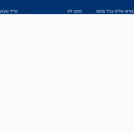
רפו אלינו בכל סכום
כתבו לנו
מייל שבוע
שלנו.
אזור אישי למו"ל
תיבת הדלפות (מייל אדום)
משוב על האתר החדש
תקנון
הצהרת נגישות
מדיניות הפרטיות