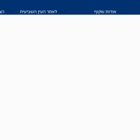
אודות שקוף
לאתר העין השביעית
הצט
הצוות
לאתר המקום הכי חם
הישגים
שקיפות עצמית
ימנים? שמאלנים?
English
חזון ועקרונות עיתונאיים
العربية