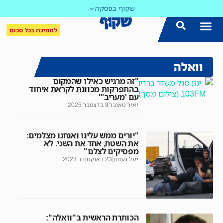
שקוף בפסקה
לתמיכה בכל סכום
וואלה
"זה מרגיש כאילו שהמקום
בהתפרקות מכוונת לקראת איחוד
עם 'מעריב'"
יאיר טאובר
9 בדצמבר 2025
"יורים ממש עלינו ואנחנו מצלמים:
את השטח, אחד את השני. לא
מפסיקים לצלם"
יעל געתון
23 באוקטובר 2023
הכותרת הראשית ב"וואלה":