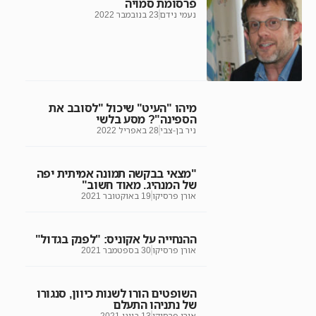
פרסומת סמויה
נעמי נידם
23 בנובמבר 2022
מיהו "העיט" שיכול "לסובב את
הספינה"? מסע בלשי
ניר בן-צבי
28 באפריל 2022
"מצאי בבקשה תמונה אמיתית יפה
של המנהיג. מאוד חשוב"
אורן פרסיקו
19 באוקטובר 2021
ההנחייה על אקוניס: "לפנק בגדול"
אורן פרסיקו
30 בספטמבר 2021
השופטים הורו לשנות כיוון, סנגורו
של נתניהו התעלם
אורן פרסיקו
13 ביוני 2021