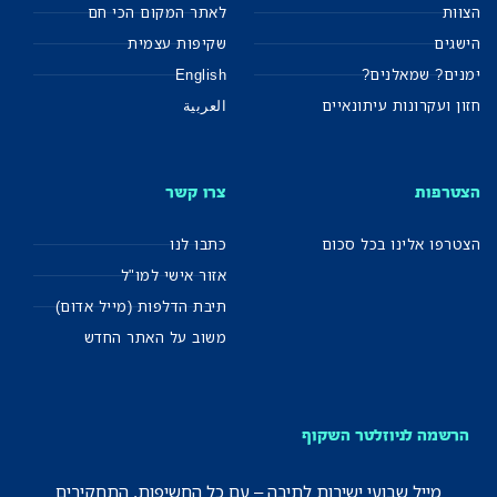
הצוות
לאתר המקום הכי חם
הישגים
שקיפות עצמית
ימנים? שמאלנים?
English
חזון ועקרונות עיתונאיים
العربية
הצטרפות
צרו קשר
הצטרפו אלינו בכל סכום
כתבו לנו
אזור אישי למו"ל
תיבת הדלפות (מייל אדום)
משוב על האתר החדש
הרשמה לניוזלטר השקוף
מייל שבועי ישירות לתיבה – עם כל החשיפות, התחקירים