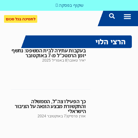
שקוף בפסקה
לתמיכה בכל סכום
הצטרפו אלינו!
נושאים חמים
עדכון שבועי במייל
לאתר המקום הכי חם
כל הכתבות ב'שקוף'
לאתר העין השביעית
סיירת השקיפות
הרצי הלוי
בעקבות עתירה לבית המשפט: נחשף
יומן הרמטכ"ל מ-7 באוקטובר
יאיר טאובר
8 באפריל 2025
כך הפעילו צה"ל, הממשלה
והתקשורת מבצע הונאה על הציבור
הישראלי
אורן פרסיקו
7 באוקטובר 2024