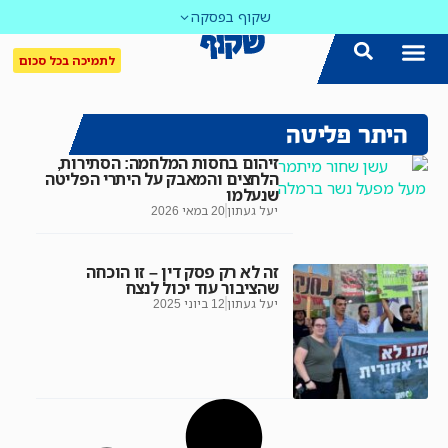
שקוף בפסקה
לתמיכה בכל סכום
היתר פליטה
זיהום בחסות המלחמה: הסתירות,
הלחצים והמאבק על היתרי הפליטה
שנעלמו
יעל געתון
20 במאי 2026
זה לא רק פסק דין – זו הוכחה
שהציבור עוד יכול לנצח
יעל געתון
12 ביוני 2025