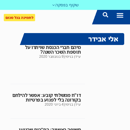
שקוף בפסקה
לתמיכה בכל סכום
הצטרפו אלינו!
נושאים חמים
עדכון שבועי במייל
לאתר המקום הכי חם
כל הכתבות ב'שקוף'
לאתר העין השביעית
סיירת השקיפות
אלי אבידר
מיהם חברי הכנסת שויתרו על
תוספת השכר השנה?
עידן בנימין
9 בנובמבר 2020
דו"ח ממשלתי קובע: אפשר להילחם
בקורונה בלי לפגוע בפרטיות
עידן בנימין
4 ביוני 2020
חשיפה ראשונה: הח"כים שהגיעו