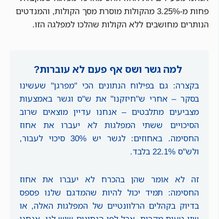
פחות מ-3.25% מהקולות מוסרת מסך הקולות, והמנדטים
הנותרים מחושבים ללא הקולות שהלכו למפלגה הזו.
למה גשר ושס אף פעם לא עוברות?
בקצרה: גם בפילוח הנתונים הכי "מפרגן" שעשינו
בסקר – אחרי ש"חיזקנו" את ש"ס וגשר באמצעות
מצביעים מתלבטים – אנחנו עדיין מוצאים שרוב
הסיכויים ששתי המפלגות לא יעברו את אחוז
החסימה. באחוזים: לגשר יש 30% סיכוי לעבור,
ולש"ס 22.1% בלבד.
זה לא אומר שהן בהכרח לא יעברו את אחוז
החסימה: תמיד יכול להיות שהמדגם שלנו פספס
בדיוק בקהלים הרלוונטיים של המפלגות האלה, או
שזו טעות מקרית. אבל לפי הנתונים שיש לנו, אנחנו