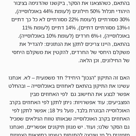
בהתאם, כשהוצאנו את הסקר, ביקשנו שהדגימה בציבור
היהודי תכלול 50% חילונים (לעומת 44% באוכלוסייה),
30% מסורתיים (לעומת 22% מסורתיים לא כל כך דתיים
ו-13% מסורתיים דתיים), 14% דתיים (לעומת 11%
באוכלוסייה), ו-6% חרדים (לעומת 10% באוכלוסייה).
בהתאם, היינו צריכים לתקן את הנתונים: להגדיל את
משקלם היחסי של החרדים, להקטין את משקלם היחסי
של החילונים, וכן הלאה.
האם זה התיקון "הנכון" היחיד? חד משמעית – לא. אנחנו
עשינו את התיקון בהתאם לאחוזים באוכלוסייה – ובהחלט
אפשר לבצע את החישוב גם לפי האחוזים מבין
המצביעים; עוד אפשרויות: ניתן לתקן לפי האחוזים בקרב
האוכלוסייה הבוגרת בלבד, מעל גיל 18; אפשר לתקן לפי
האחוזים בקרב האוכלוסייה שבאותו טווח הגילאים שמכיל
גם הסקר שלנו; ועוד. יש מגוון תיקונים אפשריים, ואנחנו
מזמינים כל מי שירצה להתנסות בעצמו בתוצאות הצפויות