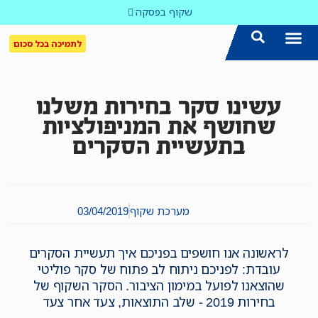
שקוף בפסקה
לתמיכה בכל סכום
הצטרפו אלינו!
נושאים חמים
עדכון שבועי במייל
לאתר המקום הכי חם
כל הכתבות ב'שקוף'
לאתר העין השביעית
סיירת השקיפות
עשינו סקר בחירות משלנו
שחושף את המניפולציות
בתעשיית הסקרים
מערכת שקוף
03/04/2019
לראשונה אנו חושפים בפניכם איך תעשיית הסקרים
עובדת: לפניכם ניתוח לב פתוח של סקר פוליטי
שהוצאנו לפועל במימון הציבור. הסקר השקוף של
בחירות 2019 - שלב התוצאות, צעד אחר צעד