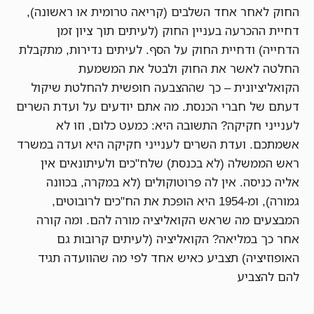
החוק לאחר אחד השלבים (קריאה טרומית או ראשונה),
דחיית ההכרעה בעניין החוק (לעיתים תוך ציון זמן
הדחייה) ודחיית החוק על הסף. לעיתים נדירות, מתקבלת
החלטה לאשר את החוק ולבטל את המשמעת
הקואליציונית – כך שההצבעה חופשית להחלטת שיקול
דעתם של חברי הכנסת. מה אתם יודעים על ועדת השרים
לענייני חקיקה? התשובה היא: כמעט כלום, וזו לא
אשמתכם. ועדת השרים לענייני חקיקה היא ועדה במשרד
ראש הממשלה (לא בכנסת) שלח"כים ולעיתונאים אין
אליה כניסה. אין לה פרוטוקולים (לא במקרה, בכוונה
גמורה), ומ-1954 היא הופכת את הח"כים לרובוטים,
המבצעים מה שראש הקואליציה מורה להם. ומה קורה
אחר כך במליאה? הקואליציה (לעיתים קרובות גם
האופוזיציה) תצביע כאיש אחד לפי מה שהוועדה תגיד
להם להצביע