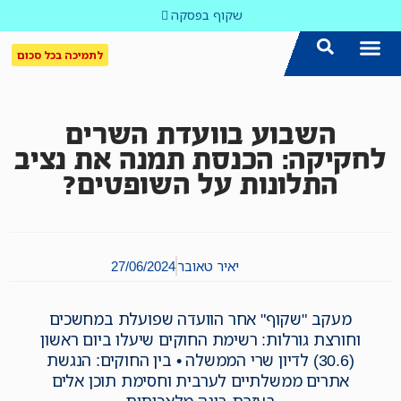
שקוף בפסקה
לתמיכה בכל סכום
הצטרפו אלינו!
נושאים חמים
עדכון שבועי במייל
לאתר המקום הכי חם
כל הכתבות ב'שקוף'
לאתר העין השביעית
סיירת השקיפות
השבוע בוועדת השרים
לחקיקה: הכנסת תמנה את נציב
התלונות על השופטים?
יאיר טאובר
27/06/2024
מעקב "שקוף" אחר הוועדה שפועלת במחשכים
וחורצת גורלות: רשימת החוקים שיעלו ביום ראשון
(30.6) לדיון שרי הממשלה • בין החוקים: הנגשת
אתרים ממשלתיים לערבית וחסימת תוכן אלים